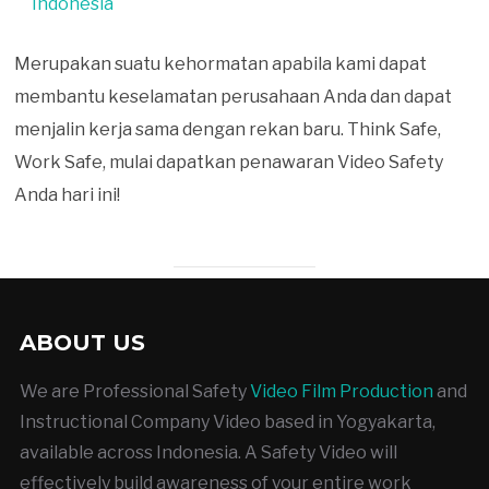
Indonesia
Merupakan suatu kehormatan apabila kami dapat
membantu keselamatan perusahaan Anda dan dapat
menjalin kerja sama dengan rekan baru. Think Safe,
Work Safe, mulai dapatkan penawaran Video Safety
Anda hari ini!
ABOUT US
We are Professional Safety
Video Film Production
and
Instructional Company Video based in Yogyakarta,
available across Indonesia. A Safety Video will
effectively build awareness of your entire work